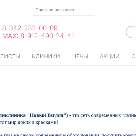
8-342-232-00-09
MAX: 8-912-490-24-41
АЛИСТЫ
КЛИНИКИ
ЦЕНЫ
АКЦИИ
О
иклиника "Новый Взгляд")
- это сеть современных глаз
тот мир яркими красками!
е глаз на самом современном оборудовании, получить консу